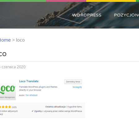
WORDPRESS
POZYCJON
Home
>
loco
co
 czerwca 2020