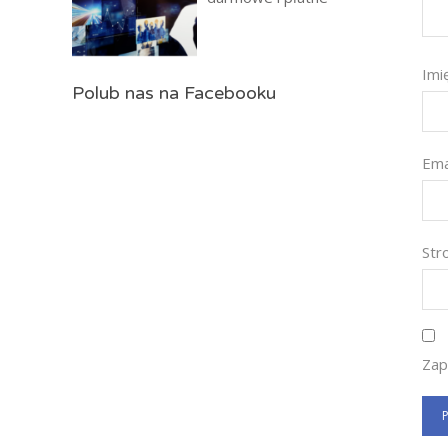
Imi
Polub nas na Facebooku
Ema
St
Zap