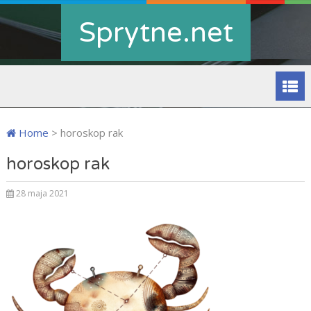
Sprytne.net
Home
>
horoskop rak
horoskop rak
28 maja 2021