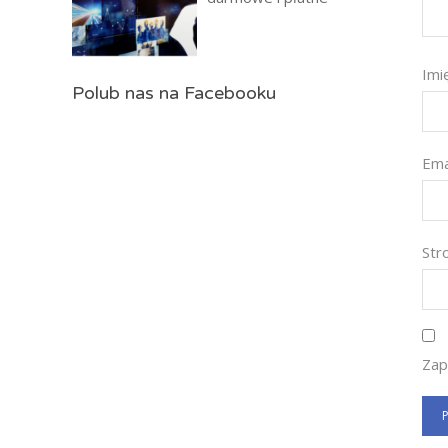
Imi
Polub nas na Facebooku
Ema
St
Zap