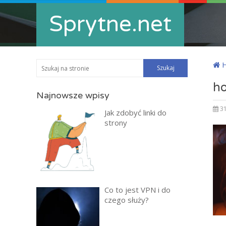
Sprytne.net
ho
Najnowsze wpisy
31
Jak zdobyć linki do
strony
Co to jest VPN i do
czego służy?