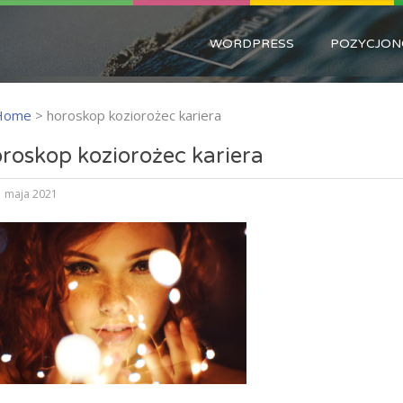
WORDPRESS
POZYCJON
Home
>
horoskop koziorożec kariera
roskop koziorożec kariera
 maja 2021