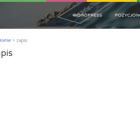
WORDPRESS
POZYCJON
Home
>
zapis
apis